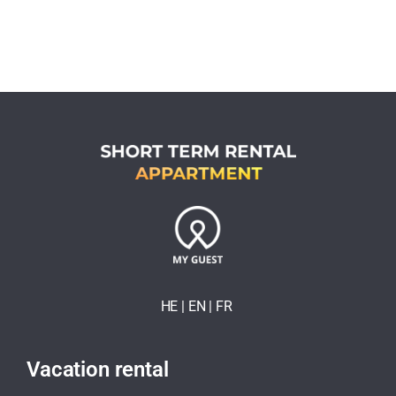
HE
| EN
|
FR
Vacation rental